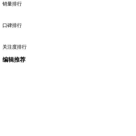
销量排行
口碑排行
关注度排行
编辑推荐
本田Jazz Type R渲染图！搭1.5T/外观造型更运动
盛田肸
/
230条评论
本田全新飞度售价曝光！搭1.5L引擎/夏季开售
盛田肸
/
419条评论