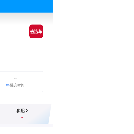
--
慢充时间
参配
--