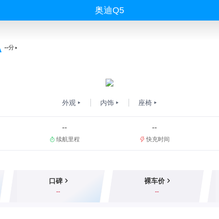
奥迪Q5
--
分
外观
内饰
座椅
--
--
续航里程
快充时间
口碑
裸车价
--
--