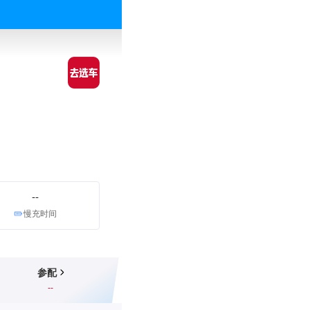
--
慢充时间
参配
--