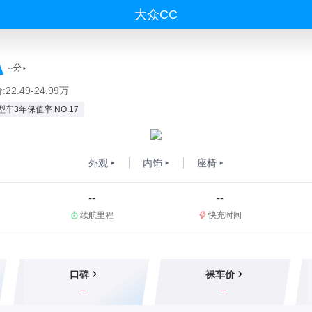
大众CC
--
分
22.49-24.99万
型车3年保值率 NO.17
外观
内饰
座椅
--
--
续航里程
快充时间
口碑
裸车价
--
--