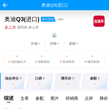
奥迪Q3(进口)
奥迪Q3(进口)
购车指南
--
分
未上市
指导价:未上市
外观
内饰
座椅
--
--
--
--
综合输出力
续航里程
快充时间
慢充时间
综合评分
口碑
裸车价
参配
--
--
--
--
综述
文章
参配
图片
经销商
点评
降价