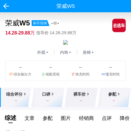
荣威W5
荣威W5
购车指南
--
分
14.28-29.88万
指导价:14.28-29.88万
外观
内饰
座椅
--
--
--
--
综合输出力
续航里程
快充时间
慢充时间
综合评分
口碑
裸车价
参配
--
--
--
--
综述
文章
参配
图片
经销商
点评
降价