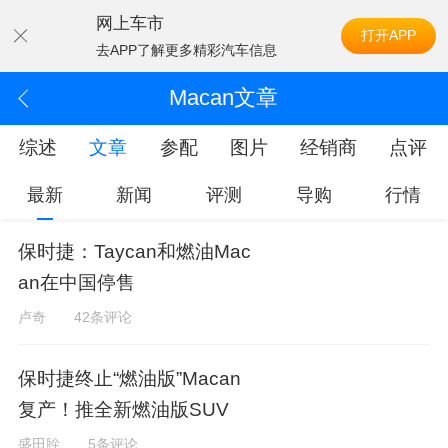
网上车市
打开APP
去APP了解更多精彩汽车信息
Macan文章
综述
文章
参配
图片
经销商
点评
最新
新闻
评测
导购
行情
保时捷：Taycan和燃油Mac
an在中国停售
卢奇
42条评论
保时捷终止“燃油版”Macan
复产！推全新燃油版SUV
盛田肸
5条评论