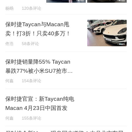
杨旸
120条评论
保时捷Taycan与Macan甩
卖！打3折！只卖40多万！
佟浩
58条评论
保时捷销量降55% Taycan
暴跌77%被小米SU7抢市
场？
何鑫
154条评论
保时捷官宣：新Taycan纯电
Macan 4月23日中国首发
何鑫
155条评论