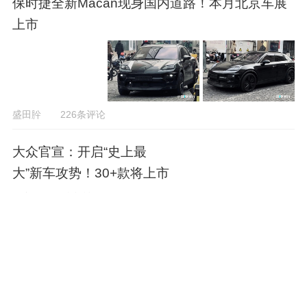
保时捷全新Macan现身国内道路！本月北京车展
上市
盛田肸
226条评论
大众官宣：开启“史上最
大”新车攻势！30+款将上市
何鑫
196条评论
保时捷全球CEO：应对中国
销量下滑！绝对不会降价！
何鑫
31条评论