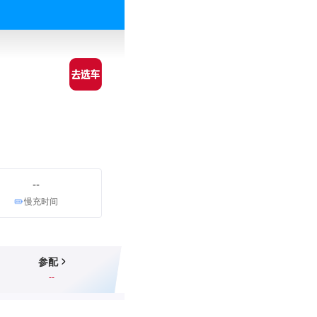
--
慢充时间
参配
--