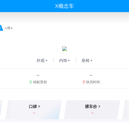
X概念车
南
--
分
外观
内饰
座椅
--
--
续航里程
快充时间
口碑
裸车价
--
--