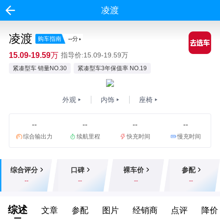
凌渡
凌渡
购车指南
--
分
15.09-19.59万
指导价:15.09-19.59万
紧凑型车 销量NO.30
紧凑型车3年保值率 NO.19
外观
内饰
座椅
--
--
--
--
综合输出力
续航里程
快充时间
慢充时间
综合评分
口碑
裸车价
参配
--
--
--
--
综述
文章
参配
图片
经销商
点评
降价