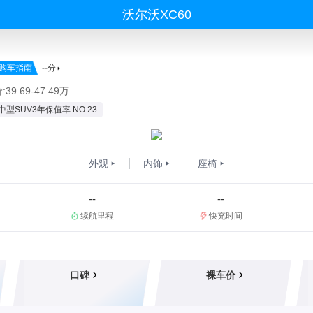
沃尔沃XC60
购车指南
--
分
39.69-47.49万
中型SUV3年保值率 NO.23
外观
内饰
座椅
--
--
续航里程
快充时间
口碑
裸车价
--
--