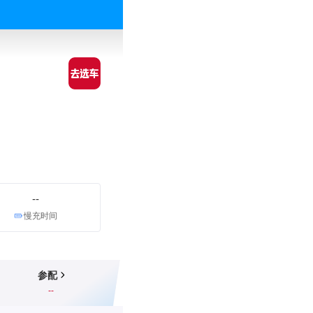
--
慢充时间
参配
--