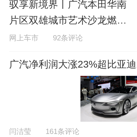
驭享新境界丨广汽本田华南
片区双雄城市艺术沙龙燃擎
收官！
网上车市
92条评论
广汽净利润大涨23%超比亚迪2
闫洁莹
161条评论