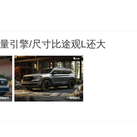
量引擎/尺寸比途观L还大