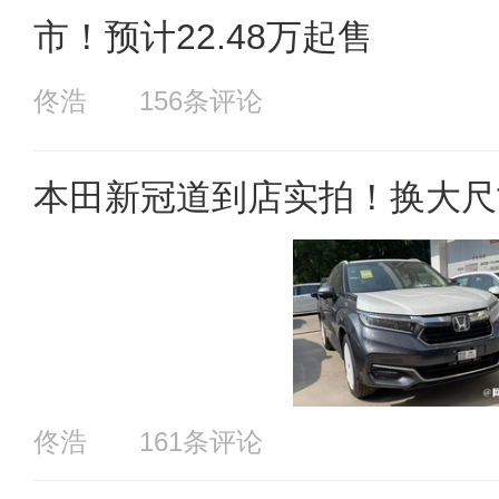
市！预计22.48万起售
佟浩
156条评论
本田新冠道到店实拍！换大尺
佟浩
161条评论