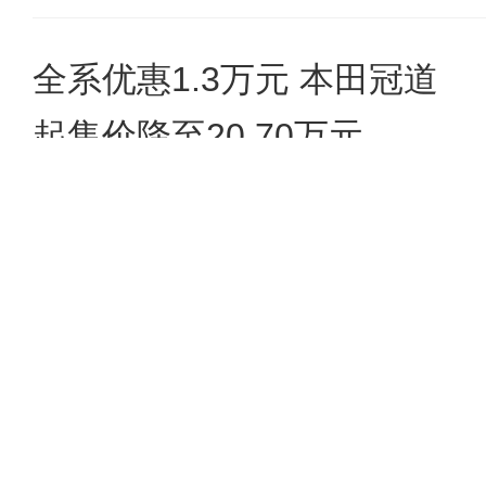
全系优惠1.3万元 本田冠道
起售价降至20.70万元
刘鹏
111条评论
广汽本田销量首破80万辆 皓
影等SUV爆发-大涨80.4%
李林泽
163条评论