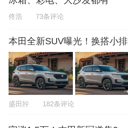
冰箱、彩电、大沙发都有
佟浩
73条评论
本田全新SUV曝光！换搭小排
盛田肸
182条评论