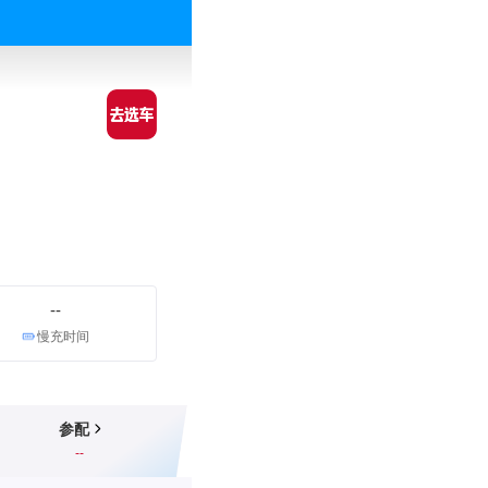
--
慢充时间
参配
--