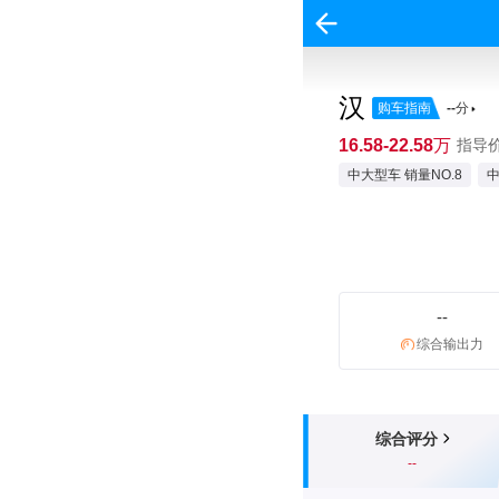
汉
购车指南
--
分
16.58-22.58万
指导价:
中大型车 销量NO.8
中
--
综合输出力
综合评分
--