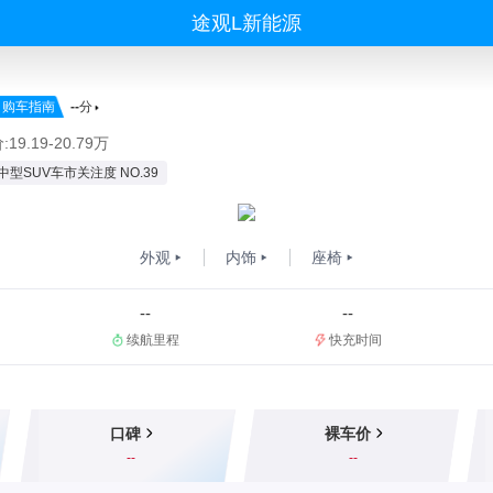
途观L新能源
购车指南
--
分
19.19-20.79万
中型SUV车市关注度 NO.39
外观
内饰
座椅
--
--
续航里程
快充时间
口碑
裸车价
--
--