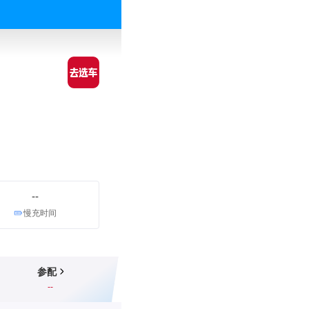
--
慢充时间
参配
--