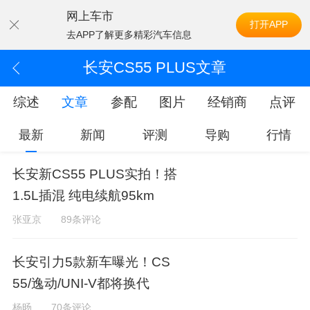
网上车市
打开APP
去APP了解更多精彩汽车信息
长安CS55 PLUS文章
综述
文章
参配
图片
经销商
点评
最新
新闻
评测
导购
行情
长安新CS55 PLUS实拍！搭
1.5L插混 纯电续航95km
张亚京
89条评论
长安引力5款新车曝光！CS
55/逸动/UNI-V都将换代
杨旸
70条评论