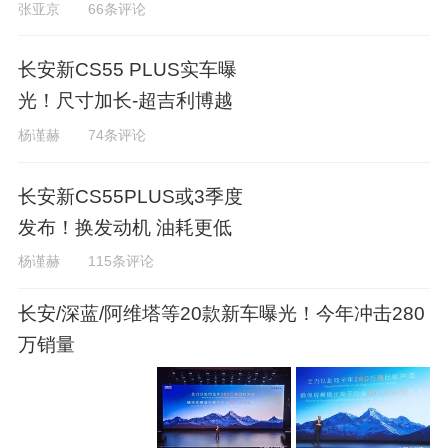
张亚京
66条评论
长安新CS55 PLUS实车曝
光！尺寸加长-超吉利博越
杨谨赫
74条评论
长安新CS55PLUS或3季度
发布！换发动机 油耗更低
杨谨赫
115条评论
长安/深蓝/阿维塔等20款新车曝光！今年冲击280
万销量