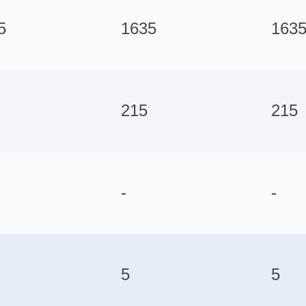
5
1635
163
215
215
-
-
5
5