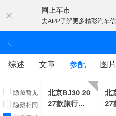
网上车市
去APP了解更多精彩汽车
综述
文章
参配
图
北京BJ30 20
北京
隐藏暂无
27款旅行家
2
隐藏相同
1.5TDCT两
1.