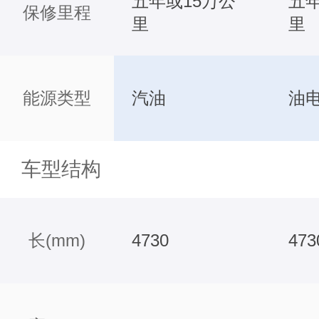
五年或15万公
五年
保修里程
里
里
能源类型
汽油
油
车型结构
长(mm)
4730
473