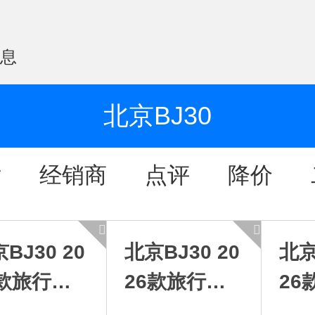
信息
北京BJ30
片
经销商
点评
降价
BJ30 20
北京BJ30 20
北京
7款旅行家
26款旅行家
26
5T混动高光
1.5TDCT两
1.