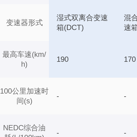
湿式双离合变速
混
变速器形式
箱(DCT)
速箱
最高车速(km/
190
170
h)
100公里加速时
-
-
间(s)
NEDC综合油
-
-