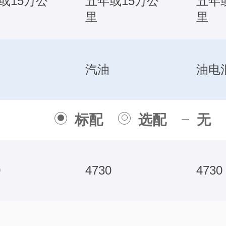
或15万公
五年或15万公
五年
里
里
汽油
油电
标配
选配
无
0
4730
4730