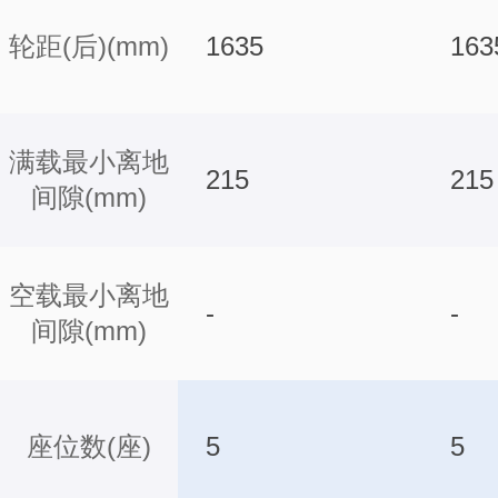
轮距(后)(mm)
1635
163
满载最小离地
215
215
间隙(mm)
空载最小离地
-
-
间隙(mm)
座位数(座)
5
5