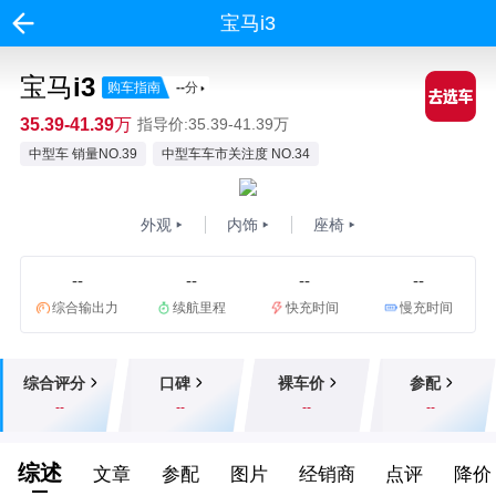
宝马i3
宝马i3
购车指南
--
分
35.39-41.39万
指导价:35.39-41.39万
中型车 销量NO.39
中型车车市关注度 NO.34
外观
内饰
座椅
--
--
--
--
综合输出力
续航里程
快充时间
慢充时间
综合评分
口碑
裸车价
参配
--
--
--
--
综述
文章
参配
图片
经销商
点评
降价