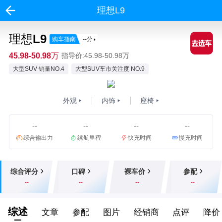
理想L9
理想L9
购车指南
--
分
45.98-50.98万
指导价:45.98-50.98万
大型SUV 销量NO.4
大型SUV车市关注度 NO.9
外观
内饰
座椅
--
--
--
--
综合输出力
续航里程
快充时间
慢充时间
综合评分
口碑
裸车价
参配
--
--
--
--
综述
文章
参配
图片
经销商
点评
降价