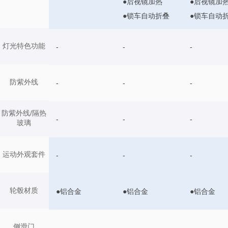
●后视镜加热
●后视镜加
●锁车自动折叠
●锁车自动
灯光特色功能
-
-
-
防紫外线
-
-
-
防紫外线/隔热
-
-
-
玻璃
运动外观套件
-
-
-
轮毂材质
●铝合金
●铝合金
●铝合金
侧滑门
-
-
-