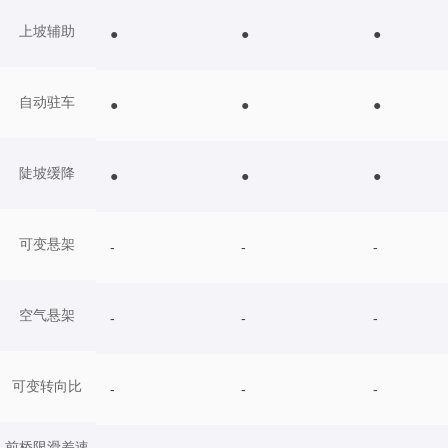
上坡辅助
●
●
●
自动驻车
●
●
●
陡坡缓降
●
●
●
可变悬架
-
-
-
空气悬架
-
-
-
可变转向比
-
-
-
前桥限滑差速