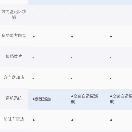
方向盘记忆功
-
-
-
能
多功能方向盘
●
●
●
换挡拨片
-
-
-
方向盘加热
-
-
-
●全速自适应巡
●全速自适
巡航系统
●定速巡航
航
航
前驻车雷达
●
●
●