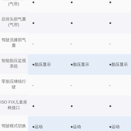
●
●
●
(气帘)
后排头部气囊
●
●
●
(气帘)
驾驶员膝部气
-
-
-
囊
智能胎压监视
●胎压显示
●胎压显示
●胎压显示
系统
零胎压继续行
-
-
-
驶
ISO FIX儿童座
●
●
●
椅接口
驾驶模式切换
●运动
●运动
●运动