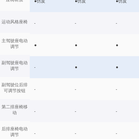
●仿皮
●仿皮
●仿皮
运动风格座椅
-
-
-
主驾驶座电动
●
●
●
调节
副驾驶座电动
-
●
●
调节
副驾驶位后排
-
-
-
可调节按钮
第二排座椅移
-
-
-
动
后排座椅电动
-
-
-
调节