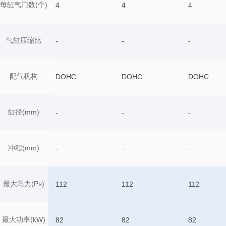
每缸气门数(个)
4
4
4
气缸压缩比
-
-
-
配气机构
DOHC
DOHC
DOHC
缸径(mm)
-
-
-
冲程(mm)
-
-
-
最大马力(Ps)
112
112
112
最大功率(kW)
82
82
82