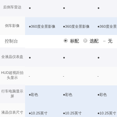
后倒车雷达
●
●
●
倒车影像
●360度全景影像
●360度全景影像
●360度全
控制台
标配
选配
无
全液晶仪表盘
●
●
●
HUD超视距抬
-
-
-
头显示
行车电脑显示
●彩色
●彩色
●彩色
屏
液晶仪表尺寸
●10.25英寸
●10.25英寸
●10.25英寸