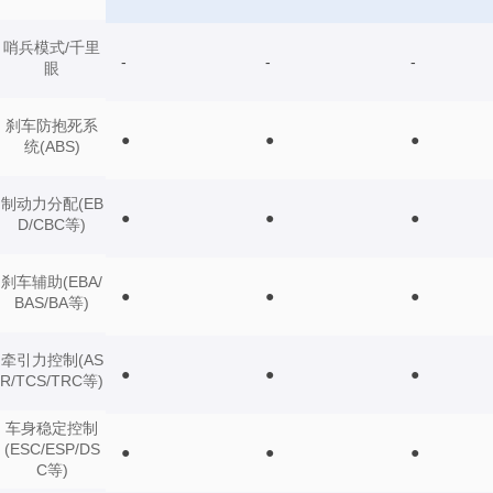
哨兵模式/千里
-
-
-
眼
刹车防抱死系
●
●
●
统(ABS)
制动力分配(EB
●
●
●
D/CBC等)
刹车辅助(EBA/
●
●
●
BAS/BA等)
牵引力控制(AS
●
●
●
R/TCS/TRC等)
车身稳定控制
(ESC/ESP/DS
●
●
●
C等)