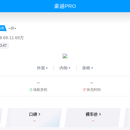
豪越PRO
指南
--
分
.69-11.69万
.47
外观
内饰
座椅
--
--
续航里程
快充时间
口碑
裸车价
--
--