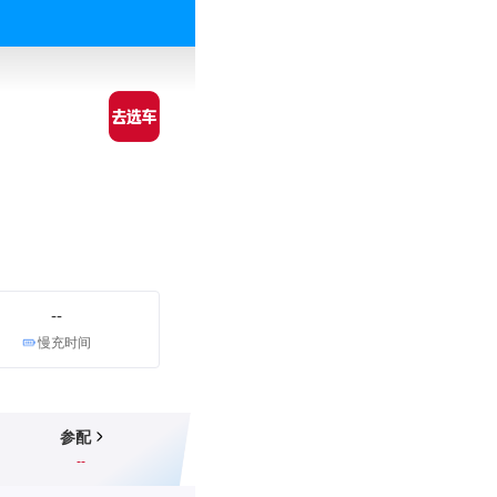
--
慢充时间
参配
--