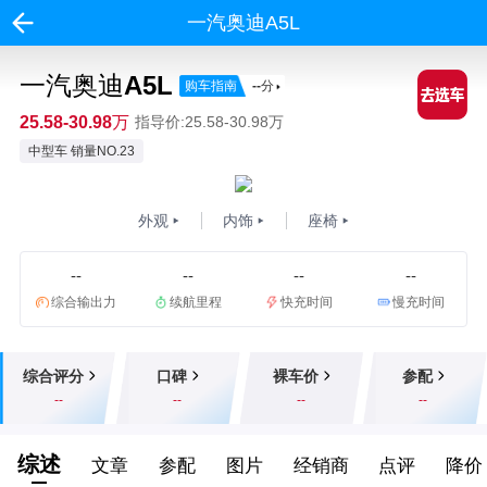
一汽奥迪A5L
一汽奥迪A5L
购车指南
--
分
25.58-30.98万
指导价:25.58-30.98万
中型车 销量NO.23
外观
内饰
座椅
--
--
--
--
综合输出力
续航里程
快充时间
慢充时间
综合评分
口碑
裸车价
参配
--
--
--
--
综述
文章
参配
图片
经销商
点评
降价