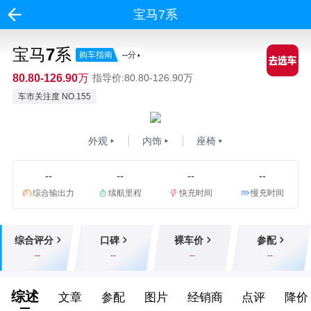
宝马7系
宝马7系
购车指南
--
分
80.80-126.90万
指导价:80.80-126.90万
车市关注度 NO.155
外观
内饰
座椅
--
--
--
--
综合输出力
续航里程
快充时间
慢充时间
综合评分
口碑
裸车价
参配
--
--
--
--
综述
文章
参配
图片
经销商
点评
降价