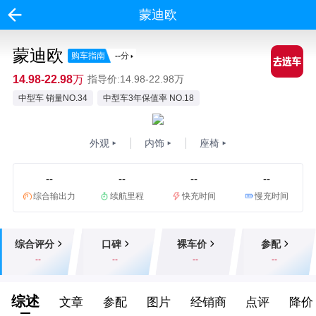
蒙迪欧
蒙迪欧
购车指南
--
分
14.98-22.98万
指导价:14.98-22.98万
中型车 销量NO.34
中型车3年保值率 NO.18
外观
内饰
座椅
--
--
--
--
综合输出力
续航里程
快充时间
慢充时间
综合评分
口碑
裸车价
参配
--
--
--
--
综述
文章
参配
图片
经销商
点评
降价