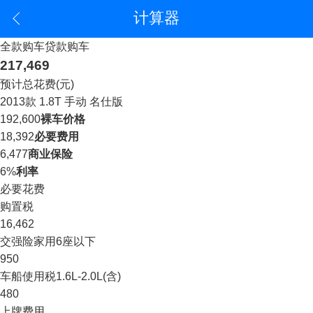
计算器
全款购车
贷款购车
217,469
预计总花费(元)
2013款 1.8T 手动 名仕版
192,600
裸车价格
18,392
必要费用
6,477
商业保险
6%
利率
必要花费
购置税
16,462
交强险
家用6座以下
950
车船使用税
1.6L-2.0L(含)
480
上牌费用