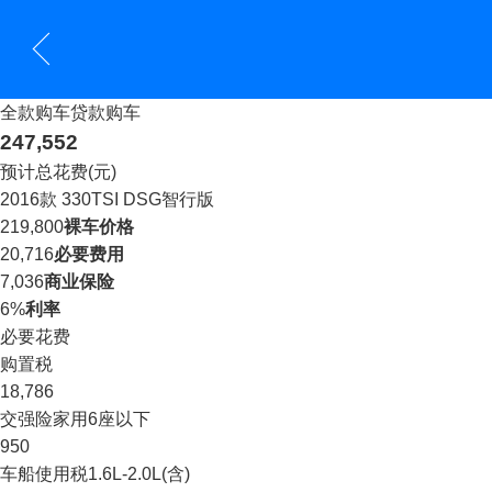
全款购车
贷款购车
247,552
预计总花费(元)
2016款 330TSI DSG智行版
219,800
裸车价格
20,716
必要费用
7,036
商业保险
6%
利率
必要花费
购置税
18,786
交强险
家用6座以下
950
车船使用税
1.6L-2.0L(含)