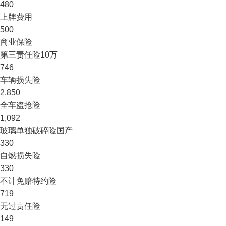
480
上牌费用
500
商业保险
第三责任险
10万
746
车辆损失险
2,850
全车盗抢险
1,092
玻璃单独破碎险
国产
330
自燃损失险
330
不计免赔特约险
719
无过责任险
149