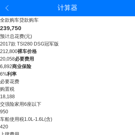
计算器
全款购车
贷款购车
239,750
预计总花费(元)
2017款 TSI280 DSG冠军版
212,800
裸车价格
20,058
必要费用
6,892
商业保险
6%
利率
必要花费
购置税
18,188
交强险
家用6座以下
950
车船使用税
1.0L-1.6L(含)
420
上牌费用