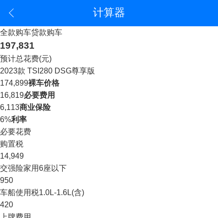
计算器
全款购车
贷款购车
197,831
预计总花费(元)
2023款 TSI280 DSG尊享版
174,899
裸车价格
16,819
必要费用
6,113
商业保险
6%
利率
必要花费
购置税
14,949
交强险
家用6座以下
950
车船使用税
1.0L-1.6L(含)
420
上牌费用