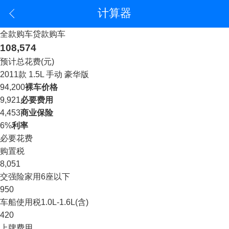
计算器
全款购车
贷款购车
108,574
预计总花费(元)
2011款 1.5L 手动 豪华版
94,200
裸车价格
9,921
必要费用
4,453
商业保险
6%
利率
必要花费
购置税
8,051
交强险
家用6座以下
950
车船使用税
1.0L-1.6L(含)
420
上牌费用