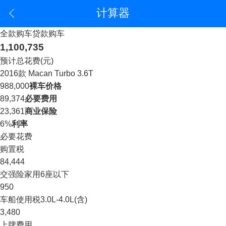
计算器
全款购车
贷款购车
1,100,735
预计总花费(元)
2016款 Macan Turbo 3.6T
988,000
裸车价格
89,374
必要费用
23,361
商业保险
6%
利率
必要花费
购置税
84,444
交强险
家用6座以下
950
车船使用税
3.0L-4.0L(含)
3,480
上牌费用