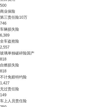
500
商业保险
第三责任险
10万
746
车辆损失险
6,389
全车盗抢险
2,557
玻璃单独破碎险
国产
818
自燃损失险
818
不计免赔特约险
1,427
无过责任险
149
车上人员责任险
250