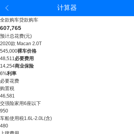
计算器
全款购车
贷款购车
607,765
预计总花费(元)
2020款 Macan 2.0T
545,000
裸车价格
48,511
必要费用
14,254
商业保险
6%
利率
必要花费
购置税
46,581
交强险
家用6座以下
950
车船使用税
1.6L-2.0L(含)
480
上牌费用