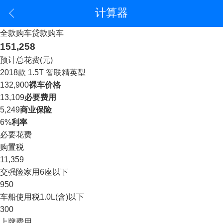
计算器
全款购车
贷款购车
151,258
预计总花费(元)
2018款 1.5T 智联精英型
132,900
裸车价格
13,109
必要费用
5,249
商业保险
6%
利率
必要花费
购置税
11,359
交强险
家用6座以下
950
车船使用税
1.0L(含)以下
300
上牌费用