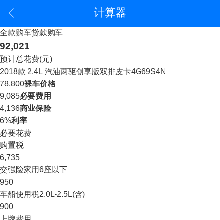
计算器
全款购车
贷款购车
92,021
预计总花费(元)
2018款 2.4L 汽油两驱创享版双排皮卡4G69S4N
78,800
裸车价格
9,085
必要费用
4,136
商业保险
6%
利率
必要花费
购置税
6,735
交强险
家用6座以下
950
车船使用税
2.0L-2.5L(含)
900
上牌费用