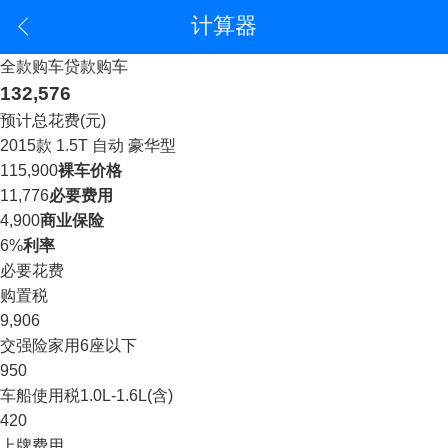
计算器
全款购车
贷款购车
132,576
预计总花费(元)
2015款 1.5T 自动 豪华型
115,900
裸车价格
11,776
必要费用
4,900
商业保险
6%
利率
必要花费
购置税
9,906
交强险
家用6座以下
950
车船使用税
1.0L-1.6L(含)
420
上牌费用