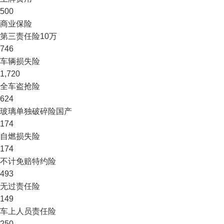
500
商业保险
第三责任险
10万
746
车辆损失险
1,720
全车盗抢险
624
玻璃单独破碎险
国产
174
自燃损失险
174
不计免赔特约险
493
无过责任险
149
车上人员责任险
250