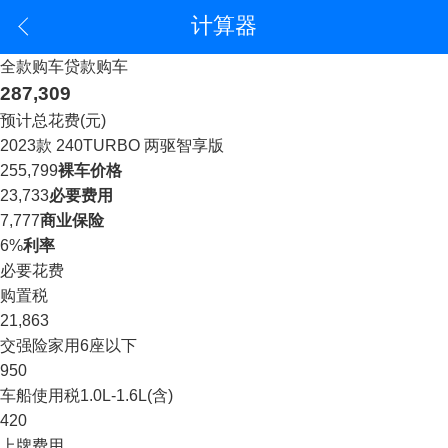
计算器
全款购车
贷款购车
287,309
预计总花费(元)
2023款 240TURBO 两驱智享版
255,799
裸车价格
23,733
必要费用
7,777
商业保险
6%
利率
必要花费
购置税
21,863
交强险
家用6座以下
950
车船使用税
1.0L-1.6L(含)
420
上牌费用