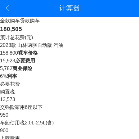
计算器
全款购车
贷款购车
180,505
预计总花费(元)
2023款 山林两驱自动版 汽油
158,800
裸车价格
15,923
必要费用
5,782
商业保险
6%
利率
必要花费
购置税
13,573
交强险
家用6座以下
950
车船使用税
2.0L-2.5L(含)
900
上牌费用