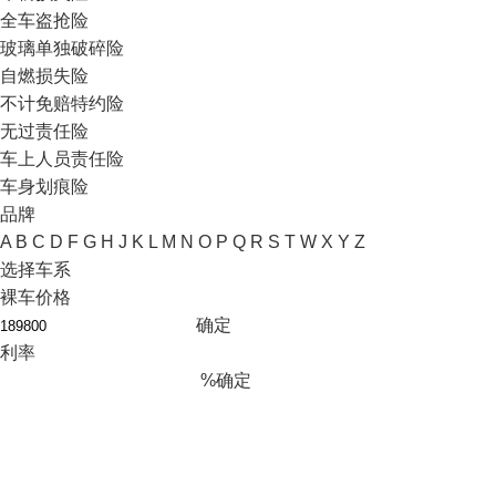
全车盗抢险
玻璃单独破碎险
自燃损失险
不计免赔特约险
无过责任险
车上人员责任险
车身划痕险
品牌
A
B
C
D
F
G
H
J
K
L
M
N
O
P
Q
R
S
T
W
X
Y
Z
选择车系
裸车价格
确定
利率
%
确定