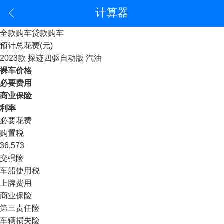
计算器
全款购车
贷款购车
预计总花费(元)
2023款 探迹四驱自动版 汽油
裸车价格
必要费用
商业保险
利率
必要花费
购置税
36,573
交强险
车船使用税
上牌费用
商业保险
第三责任险
车辆损失险