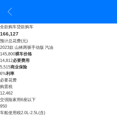
全款购车
贷款购车
166,127
预计总花费(元)
2023款 山林两驱手动版 汽油
145,800
裸车价格
14,812
必要费用
5,515
商业保险
6%
利率
必要花费
购置税
12,462
交强险
家用6座以下
950
车船使用税
2.0L-2.5L(含)