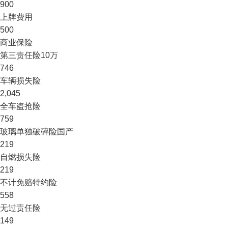
900
上牌费用
500
商业保险
第三责任险
10万
746
车辆损失险
2,045
全车盗抢险
759
玻璃单独破碎险
国产
219
自燃损失险
219
不计免赔特约险
558
无过责任险
149