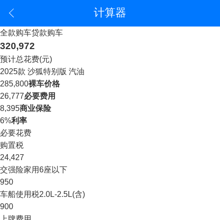
计算器
全款购车
贷款购车
320,972
预计总花费(元)
2025款 沙狐特别版 汽油
285,800
裸车价格
26,777
必要费用
8,395
商业保险
6%
利率
必要花费
购置税
24,427
交强险
家用6座以下
950
车船使用税
2.0L-2.5L(含)
900
上牌费用