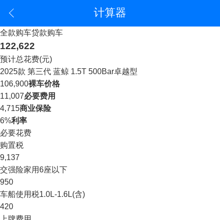
计算器
全款购车
贷款购车
122,622
预计总花费(元)
2025款 第三代 蓝鲸 1.5T 500Bar卓越型
106,900
裸车价格
11,007
必要费用
4,715
商业保险
6%
利率
必要花费
购置税
9,137
交强险
家用6座以下
950
车船使用税
1.0L-1.6L(含)
420
上牌费用