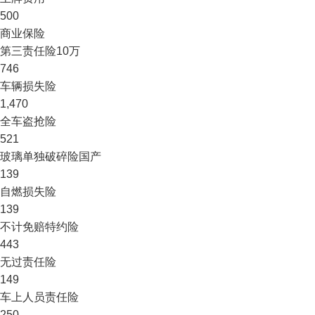
500
商业保险
第三责任险
10万
746
车辆损失险
1,470
全车盗抢险
521
玻璃单独破碎险
国产
139
自燃损失险
139
不计免赔特约险
443
无过责任险
149
车上人员责任险
250