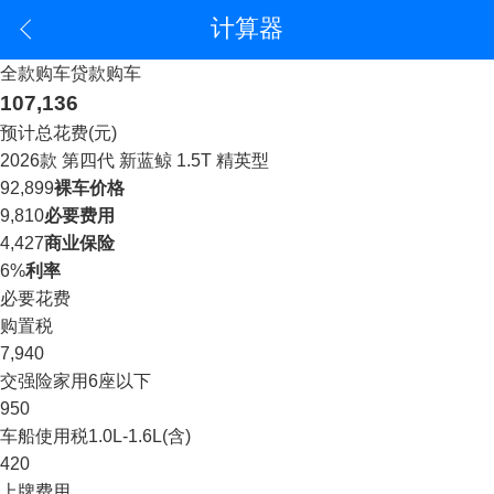
计算器
全款购车
贷款购车
107,136
预计总花费(元)
2026款 第四代 新蓝鲸 1.5T 精英型
92,899
裸车价格
9,810
必要费用
4,427
商业保险
6%
利率
必要花费
购置税
7,940
交强险
家用6座以下
950
车船使用税
1.0L-1.6L(含)
420
上牌费用