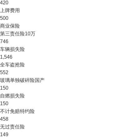
420
上牌费用
500
商业保险
第三责任险
10万
746
车辆损失险
1,546
全车盗抢险
552
玻璃单独破碎险
国产
150
自燃损失险
150
不计免赔特约险
458
无过责任险
149