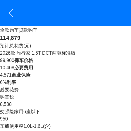
全款购车
贷款购车
114,879
预计总花费(元)
2026款 旅行家 1.5T DCT两驱标准版
99,900
裸车价格
10,408
必要费用
4,571
商业保险
6%
利率
必要花费
购置税
8,538
交强险
家用6座以下
950
车船使用税
1.0L-1.6L(含)