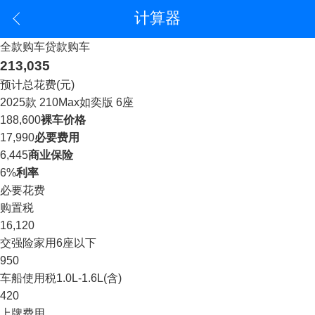
计算器
全款购车
贷款购车
213,035
预计总花费(元)
2025款 210Max如奕版 6座
188,600
裸车价格
17,990
必要费用
6,445
商业保险
6%
利率
必要花费
购置税
16,120
交强险
家用6座以下
950
车船使用税
1.0L-1.6L(含)
420
上牌费用