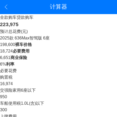
计算器
全款购车
贷款购车
223,975
预计总花费(元)
2025款 636Max智驾版 6座
198,600
裸车价格
18,724
必要费用
6,651
商业保险
6%
利率
必要花费
购置税
16,974
交强险
家用6座以下
950
车船使用税
1.0L(含)以下
300
上牌费用