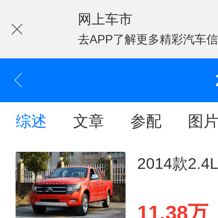
网上车市
去APP了解更多精彩汽车
综述
文章
参配
图
2014款2.
11.38万