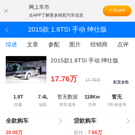
网上车市
打开APP
去APP了解更多精彩汽车信息
2015款 1.8TSI 手动 绅仕版
综述
文章
参配
图片
经销商
点评
2015款1.8TSI 手动 绅仕版
17.76万
17.76万
配置参数
1.8T
7.4L
暂无数据
118Kw
暂无
排量
油耗
用车成本
功率
3年保值率
全款购车
贷款购车
20.09万
首付：
7.66万