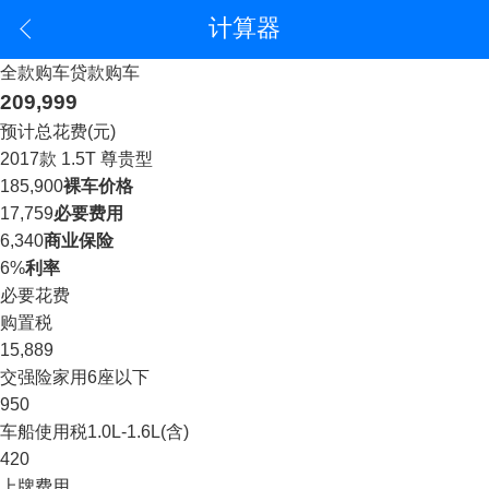
计算器
全款购车
贷款购车
209,999
预计总花费(元)
2017款 1.5T 尊贵型
185,900
裸车价格
17,759
必要费用
6,340
商业保险
6%
利率
必要花费
购置税
15,889
交强险
家用6座以下
950
车船使用税
1.0L-1.6L(含)
420
上牌费用