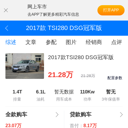
网上车市
打开APP
去APP了解更多精彩汽车信息
2017款 TSI280 DSG冠军版
综述
文章
参配
图片
经销商
点评
2017款TSI280 DSG冠军版
21.28万
21.28万
配置参数
1.4T
6.1L
暂无数据
110Kw
暂无
排量
油耗
用车成本
功率
3年保值率
全款购车
贷款购车
23.07万
首付：
8.17万