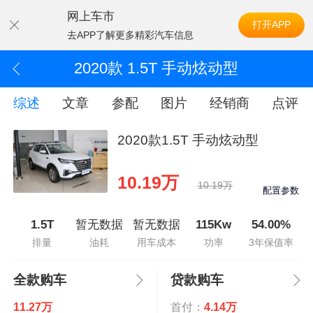
网上车市
打开APP
去APP了解更多精彩汽车信息
2020款 1.5T 手动炫动型
综述
文章
参配
图片
经销商
点评
2020款1.5T 手动炫动型
10.19万
10.19万
配置参数
1.5T
暂无数据
暂无数据
115Kw
54.00%
排量
油耗
用车成本
功率
3年保值率
全款购车
贷款购车
11.27万
首付：
4.14万