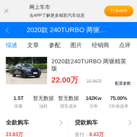
网上车市
打开APP
去APP了解更多精彩汽车信息
2020款 240TURBO 两驱精英版
综述
文章
参配
图片
经销商
点评
2020款240TURBO 两驱精英
版
22.00万
22.00万
配置参数
1.5T
暂无数据
暂无数据
142Kw
75.00%
排量
油耗
用车成本
功率
2年保值率
全款购车
贷款购车
23.83万
首付：
8.43万