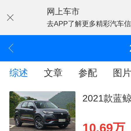
网上车市
去APP了解更多精彩汽车
综述
文章
参配
图
2021款蓝鲸
10.69万