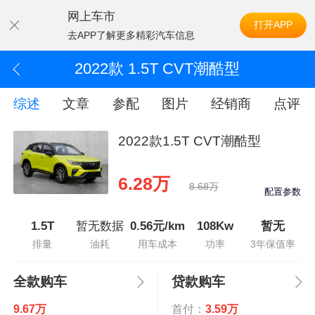
网上车市
打开APP
去APP了解更多精彩汽车信息
2022款 1.5T CVT潮酷型
综述
文章
参配
图片
经销商
点评
2022款1.5T CVT潮酷型
6.28万
8.68万
配置参数
1.5T
暂无数据
0.56元/km
108Kw
暂无
排量
油耗
用车成本
功率
3年保值率
全款购车
贷款购车
9.67万
首付：
3.59万