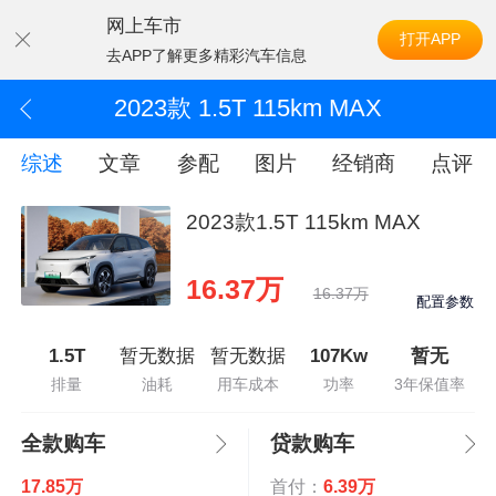
网上车市
打开APP
去APP了解更多精彩汽车信息
2023款 1.5T 115km MAX
综述
文章
参配
图片
经销商
点评
2023款1.5T 115km MAX
16.37万
16.37万
配置参数
1.5T
暂无数据
暂无数据
107Kw
暂无
排量
油耗
用车成本
功率
3年保值率
全款购车
贷款购车
17.85万
首付：
6.39万